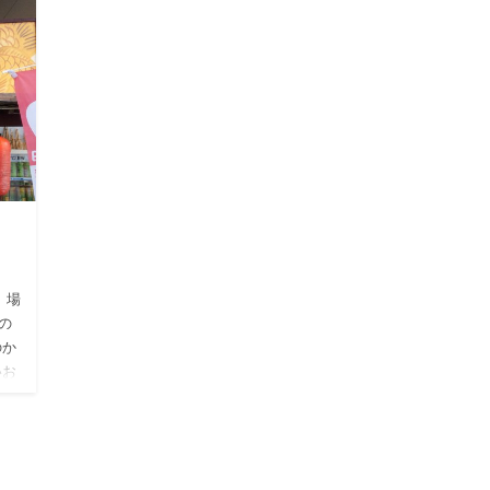
 場
の
のか
いお