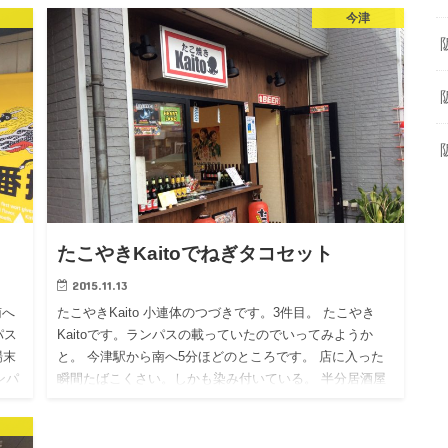
今津
たこやきKaitoでねぎタコセット
2015.11.13
南へ
たこやきKaito 小連体のつづきです。3件目。 たこやき
パス
Kaitoです。ランパスの載っていたのでいってみようか
場末
と。 今津駅から南へ5分ほどのところです。 店に入った
ンパ
瞬間たばこくさい。しかも染み付いている。 半分居酒屋
み…