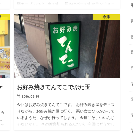
で
場カーブスの少し南です。 基本はバーですがランチメニ
ろあ
ューが充実しています もろバーです。カウンター…
菜
今津
ケ
お好み焼きてんてこでぶた玉
2016.05.19
今回はお好み焼きてんてこです。 お好み焼き屋をディス
りながら、お好み焼き屋に行く。 悪い女にひっかかって
ころ
いるようだ。なぜか行ってしまう。 今度こそ、いいんじ
し
ゃないかと。 その度裏切られるんだが、今回はどうでし
いて
ょう？ 場所…
るん