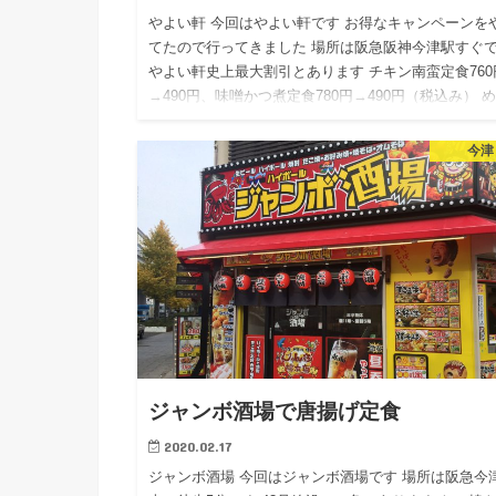
やよい軒 今回はやよい軒です お得なキャンペーンを
てたので行ってきました 場所は阪急阪神今津駅すぐ
やよい軒史上最大割引とあります チキン南蛮定食760
→490円、味噌かつ煮定食780円→490円（税込み） 
今津
ジャンボ酒場で唐揚げ定食
2020.02.17
ジャンボ酒場 今回はジャンボ酒場です 場所は阪急今