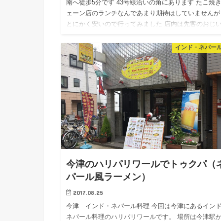
南へ徒歩5分です 43号線沿いの角にあります たこ焼
ェーン店のランチなんであまり期待はしていませんが
とにかく安いので行ってみました 店内は先客のおじ
ゃんが一…
インド・ネパー
今津のハリパリワールでトゥクパ（
パール風ラーメン）
2017.08.25
今津 インド・ネパール料理 今回は今津にあるイン
ネパール料理のハリパリワールです。 場所は今津駅