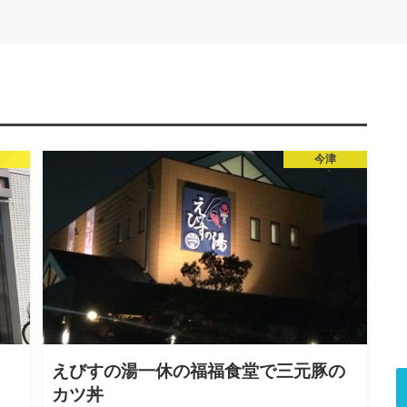
今津
えびすの湯一休の福福食堂で三元豚の
カツ丼