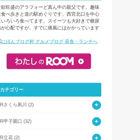
食欲旺盛のアラフォーど真ん中の親父です。趣味
は食べ歩きと道の駅めぐりです。西宮北口を中心
にいろいろ食べてます。スイーツも大好きで糖尿
病が心配ですが、すでに痛風にはかかっています
ｗ
カテゴリー
JRさくら夙川
(2)
JR甲子園口
(32)
JR立花
(2)