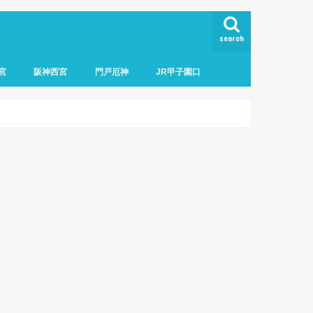
search
宮
阪神西宮
門戸厄神
JR甲子園口