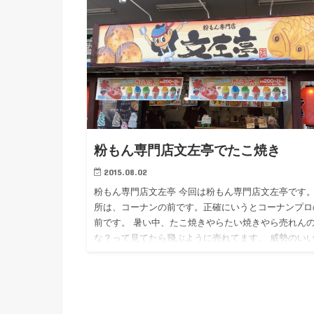
粉もん専門店文左亭でたこ焼き
2015.08.02
粉もん専門店文左亭 今回は粉もん専門店文左亭です。
所は、コーナンの前です。正確にいうとコーナンプロ
前です。 暑い中、たこ焼きやらたい焼きやら売れん
な？って見てたら飛ぶように売れてます。 威勢のい
兄さんたちが…