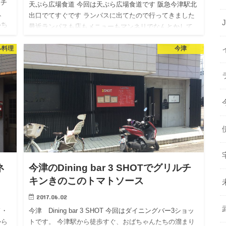
きチ
天ぷら広場食道 今回は天ぷら広場食道です 阪急今津駅北
、
出口でてすぐです ランパスに出てたので行ってきました
いち
最近ランパスも店もメニューもマンネリでなんとかして
欲しいです カウンターとテーブル席があります 手前のカ
ル料理
今津
ウンター…
ネ
今津のDining bar 3 SHOTでグリルチ
キンきのこのトマトソース
2017.06.02
ド・
今津 Dining bar 3 SHOT 今回はダイニングバー3ショッ
から
トです。 今津駅から徒歩すぐ、おばちゃんたちの溜まり