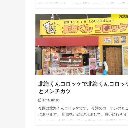
南へ徒歩1分です。 去年の8月にオープンの新しい店
す。 カレーばかりじゃなく、グリルものなどいろい
お惣
ります。 た…
北海くんコロッケで北海くんコロッ
とメンチカツ
2016.07.03
今回は北海くんコロッケです。 今津のコーナンのと
にあります。 扇風機が2台壊れまして、買いに行きま
た。 ただ、今日は暑くてクーラーのきいた部屋で書
おります こんなクソ暑いのに、コロッケなんか売れ