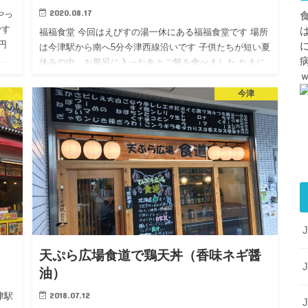
2020.08.17
やっ
です
福福食堂 今回はえびすの湯一休にある福福食堂です 場所
円
は今津駅から南へ5分今津西線沿いです 子供たちが短い夏
め…
休みの中、お風呂に入ったあとご飯を食べました たまに
えびすの湯は利用していたんですが、悲しい出来事があ
りました …
今津
天ぷら広場食道で鶏天丼（香味ネギ醤
油）
2018.07.12
津駅