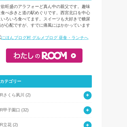
食欲旺盛のアラフォーど真ん中の親父です。趣味
は食べ歩きと道の駅めぐりです。西宮北口を中心
にいろいろ食べてます。スイーツも大好きで糖尿
病が心配ですが、すでに痛風にはかかっています
ｗ
カテゴリー
JRさくら夙川
(2)
JR甲子園口
(32)
JR立花
(2)