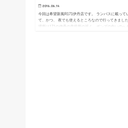
2016.06.14
今回は希望新風R171伊丹店です。 ランパスに載って
て、かつ、 夜でも使えるところなので行ってきまし
場所は171の伊丹の市役所の近く、ボンズの向いのへ
す。 待合があります。結構流行ってる店なんですか
最近…