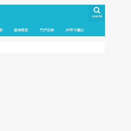
search
宮
阪神西宮
門戸厄神
JR甲子園口