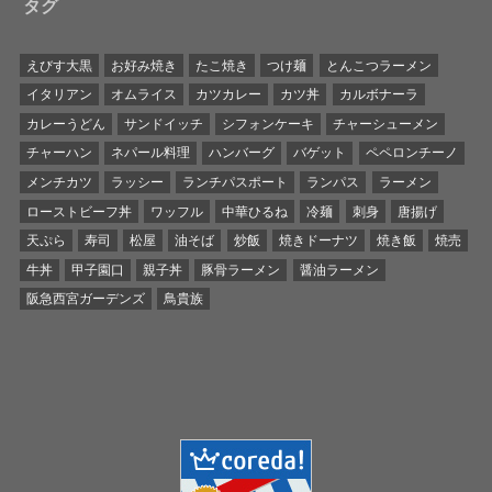
タグ
えびす大黒
お好み焼き
たこ焼き
つけ麺
とんこつラーメン
イタリアン
オムライス
カツカレー
カツ丼
カルボナーラ
カレーうどん
サンドイッチ
シフォンケーキ
チャーシューメン
チャーハン
ネパール料理
ハンバーグ
バゲット
ペペロンチーノ
メンチカツ
ラッシー
ランチパスポート
ランパス
ラーメン
ローストビーフ丼
ワッフル
中華ひるね
冷麺
刺身
唐揚げ
天ぷら
寿司
松屋
油そば
炒飯
焼きドーナツ
焼き飯
焼売
牛丼
甲子園口
親子丼
豚骨ラーメン
醤油ラーメン
阪急西宮ガーデンズ
鳥貴族