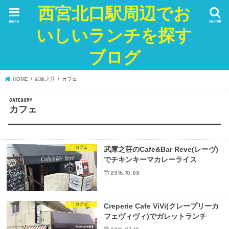
西宮北口駅周辺でお
menu
search
いしいランチを探す
ブログ
HOME
武庫之荘
カフェ
カフェ
カフェ
武庫之荘のCafe&Bar Reve(レーヴ)
でチキンキーマカレーライス
2016.10.08
カフェ
Creperie Cafe ViVi(クレープリーカ
フェヴィヴィ)でガレットランチ