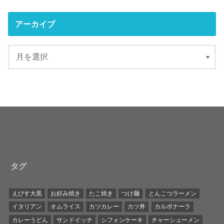
アーカイブ
タグ
えびす大黒
お好み焼き
たこ焼き
つけ麺
とんこつラーメン
イタリアン
オムライス
カツカレー
カツ丼
カルボナーラ
カレーうどん
サンドイッチ
シフォンケーキ
チャーシューメン