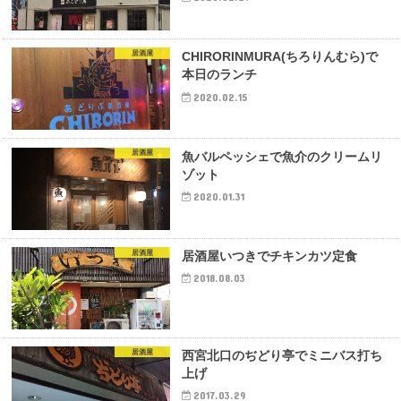
居酒屋
CHIRORINMURA(ちろりんむら)で
本日のランチ
2020.02.15
居酒屋
魚バルペッシェで魚介のクリームリ
ゾット
2020.01.31
居酒屋
居酒屋いつきでチキンカツ定食
2018.08.03
居酒屋
西宮北口のぢどり亭でミニバス打ち
上げ
2017.03.29