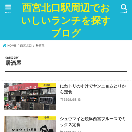
西宮北口駅周辺でお
menu
search
いしいランチを探す
ブログ
HOME
西宮北口
居酒屋
居酒屋
居酒屋
にわトリのすけでヤンニョムとりか
ら定食
2021.05.12
中華
シュウマイと焼豚西宮ブルースでミ
ックス定食