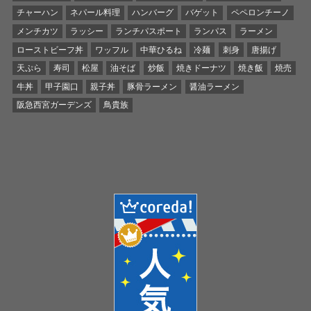
チャーハン
ネパール料理
ハンバーグ
バゲット
ペペロンチーノ
メンチカツ
ラッシー
ランチパスポート
ランパス
ラーメン
ローストビーフ丼
ワッフル
中華ひるね
冷麺
刺身
唐揚げ
天ぷら
寿司
松屋
油そば
炒飯
焼きドーナツ
焼き飯
焼売
牛丼
甲子園口
親子丼
豚骨ラーメン
醤油ラーメン
阪急西宮ガーデンズ
鳥貴族