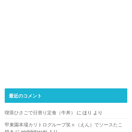
最近のコメント
喫茶ひさごで日替り定食（牛丼）
に
ほり
より
甲東園本場カリトログループ笑ｎ（えん）でソースたこ
焼き
に
nishikitasuki
より