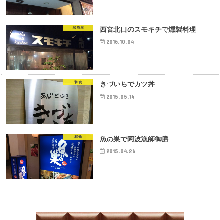
居酒屋
西宮北口のスモキチで燻製料理
2016.10.04
和食
きづいちでカツ丼
2015.05.14
和食
魚の巣で阿波漁師御膳
2015.04.26