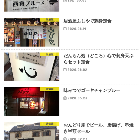
2021.05.08
居酒屋
居酒屋ふじやで刺身定食
2020.06.19
居酒屋
だんらん処（どころ）心で刺身天ぷ
らセット定食
2020.06.02
居酒屋
味みつでゴーヤチャンプルー
2020.05.23
居酒屋
おんどり庵でビール、唐揚げ、串焼
き半額セール
2020.02.27