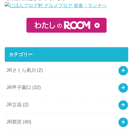
カテゴリー
JRさくら夙川
(2)
JR甲子園口
(32)
JR立花
(2)
JR西宮
(40)