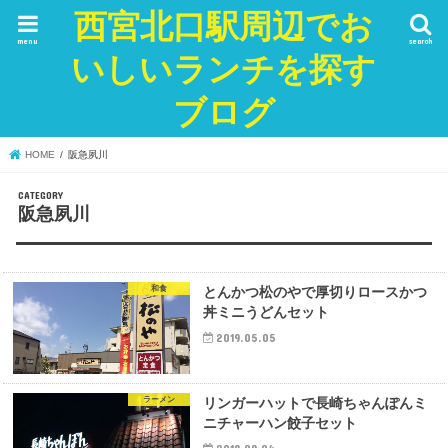
西宮北口駅周辺でお
menu
search
いしいランチを探す
ブログ
HOME
阪急夙川
阪急夙川
和食
とんかつ松のやで厚切りロースかつ
丼ミニうどんセット
2019.05.05
ラーメン
リンガーハットで長崎ちゃんぽんミ
ニチャーハン餃子セット