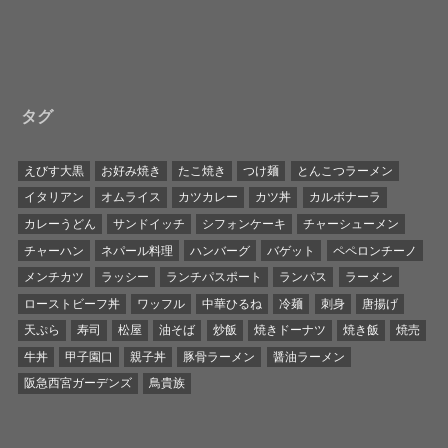
タグ
えびす大黒
お好み焼き
たこ焼き
つけ麺
とんこつラーメン
イタリアン
オムライス
カツカレー
カツ丼
カルボナーラ
カレーうどん
サンドイッチ
シフォンケーキ
チャーシューメン
チャーハン
ネパール料理
ハンバーグ
バゲット
ペペロンチーノ
メンチカツ
ラッシー
ランチパスポート
ランパス
ラーメン
ローストビーフ丼
ワッフル
中華ひるね
冷麺
刺身
唐揚げ
天ぷら
寿司
松屋
油そば
炒飯
焼きドーナツ
焼き飯
焼売
牛丼
甲子園口
親子丼
豚骨ラーメン
醤油ラーメン
阪急西宮ガーデンズ
鳥貴族