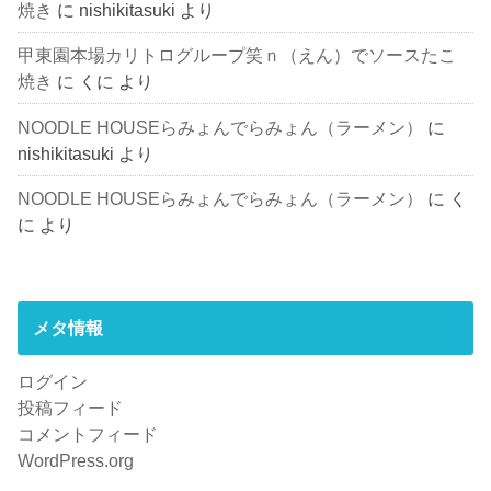
焼き
に
nishikitasuki
より
甲東園本場カリトログループ笑ｎ（えん）でソースたこ
焼き
に
くに
より
NOODLE HOUSEらみょんでらみょん（ラーメン）
に
nishikitasuki
より
NOODLE HOUSEらみょんでらみょん（ラーメン）
に
く
に
より
メタ情報
ログイン
投稿フィード
コメントフィード
WordPress.org