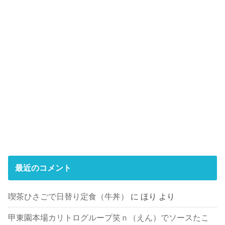
最近のコメント
喫茶ひさごで日替り定食（牛丼）
に
ほり
より
甲東園本場カリトログループ笑ｎ（えん）でソースたこ