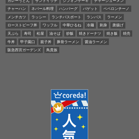
カレーうどん
サンドイッチ
シフォンケーキ
チャーシューメン
チャーハン
ネパール料理
ハンバーグ
バゲット
ペペロンチーノ
メンチカツ
ラッシー
ランチパスポート
ランパス
ラーメン
ローストビーフ丼
ワッフル
中華ひるね
冷麺
刺身
唐揚げ
天ぷら
寿司
松屋
油そば
炒飯
焼きドーナツ
焼き飯
焼売
牛丼
甲子園口
親子丼
豚骨ラーメン
醤油ラーメン
阪急西宮ガーデンズ
鳥貴族