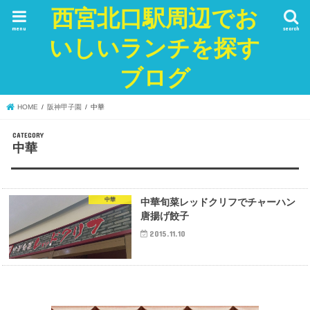
西宮北口駅周辺でお
menu
search
いしいランチを探す
ブログ
HOME
阪神甲子園
中華
中華
中華
中華旬菜レッドクリフでチャーハン
唐揚げ餃子
2015.11.10