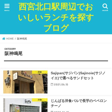
西宮北口駅周辺でお
menu
search
いしいランチを探す
ブログ
HOME
阪神鳴尾
阪神鳴尾
洋食
Sajipan(サジパン)Sajinoie(サジノ
イエ)で選べるサンドセット
2021.06.15
洋食
じんばる洋食バルで長芋のペペロン
チーノ