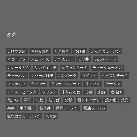
タグ
えびす大黒
お好み焼き
たこ焼き
つけ麺
とんこつラーメン
イタリアン
オムライス
カツカレー
カツ丼
カルボナーラ
カレーうどん
サンドイッチ
シフォンケーキ
チャーシューメン
チャーハン
ネパール料理
ハンバーグ
バゲット
ペペロンチーノ
メンチカツ
ラッシー
ランチパスポート
ランパス
ラーメン
ローストビーフ丼
ワッフル
中華ひるね
冷麺
刺身
唐揚げ
天ぷら
寿司
松屋
油そば
炒飯
焼きドーナツ
焼き飯
焼売
牛丼
甲子園口
親子丼
豚骨ラーメン
醤油ラーメン
阪急西宮ガーデンズ
鳥貴族