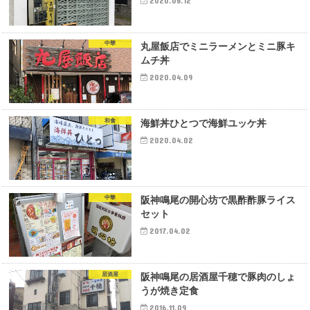
2020.06.12
中華
丸屋飯店でミニラーメンとミニ豚キ
ムチ丼
2020.04.09
和食
海鮮丼ひとつで海鮮ユッケ丼
2020.04.02
中華
阪神鳴尾の開心坊で黒酢酢豚ライス
セット
2017.04.02
居酒屋
阪神鳴尾の居酒屋千穂で豚肉のしょ
うが焼き定食
2016.11.09