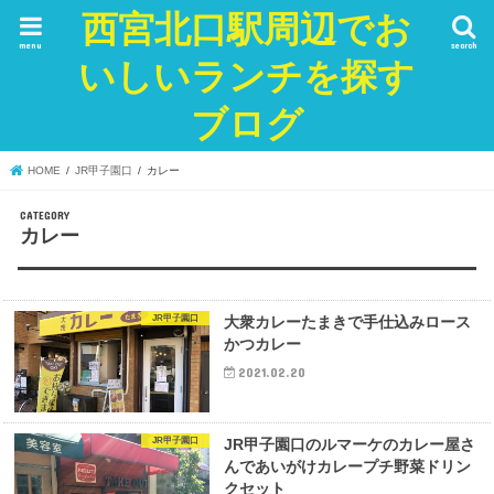
西宮北口駅周辺でお
menu
search
いしいランチを探す
ブログ
HOME
JR甲子園口
カレー
カレー
JR甲子園口
大衆カレーたまきで手仕込みロース
かつカレー
2021.02.20
JR甲子園口
JR甲子園口のルマーケのカレー屋さ
んであいがけカレープチ野菜ドリン
クセット