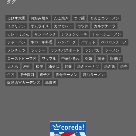
タグ
えびす大黒
お好み焼き
たこ焼き
つけ麺
とんこつラーメン
イタリアン
オムライス
カツカレー
カツ丼
カルボナーラ
カレーうどん
サンドイッチ
シフォンケーキ
チャーシューメン
チャーハン
ネパール料理
ハンバーグ
バゲット
ペペロンチーノ
メンチカツ
ラッシー
ランチパスポート
ランパス
ラーメン
ローストビーフ丼
ワッフル
中華ひるね
冷麺
刺身
唐揚げ
天ぷら
寿司
松屋
油そば
炒飯
焼きドーナツ
焼き飯
焼売
牛丼
甲子園口
親子丼
豚骨ラーメン
醤油ラーメン
阪急西宮ガーデンズ
鳥貴族