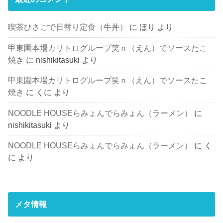
喫茶ひさごで日替り定食（牛丼）
に
ほり
より
甲東園本場カリトログループ笑ｎ（えん）でソースたこ
焼き
に
nishikitasuki
より
甲東園本場カリトログループ笑ｎ（えん）でソースたこ
焼き
に
くに
より
NOODLE HOUSEらみょんでらみょん（ラーメン）
に
nishikitasuki
より
NOODLE HOUSEらみょんでらみょん（ラーメン）
に
く
に
より
メタ情報