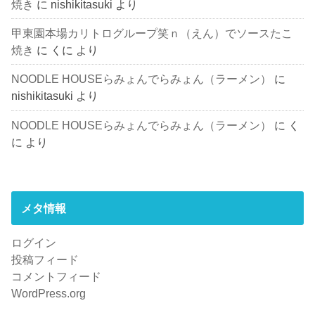
焼き
に
nishikitasuki
より
甲東園本場カリトログループ笑ｎ（えん）でソースたこ
焼き
に
くに
より
NOODLE HOUSEらみょんでらみょん（ラーメン）
に
nishikitasuki
より
NOODLE HOUSEらみょんでらみょん（ラーメン）
に
く
に
より
メタ情報
ログイン
投稿フィード
コメントフィード
WordPress.org