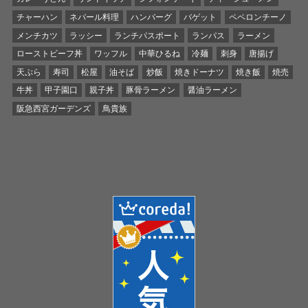
チャーハン
ネパール料理
ハンバーグ
バゲット
ペペロンチーノ
メンチカツ
ラッシー
ランチパスポート
ランパス
ラーメン
ローストビーフ丼
ワッフル
中華ひるね
冷麺
刺身
唐揚げ
天ぷら
寿司
松屋
油そば
炒飯
焼きドーナツ
焼き飯
焼売
牛丼
甲子園口
親子丼
豚骨ラーメン
醤油ラーメン
阪急西宮ガーデンズ
鳥貴族