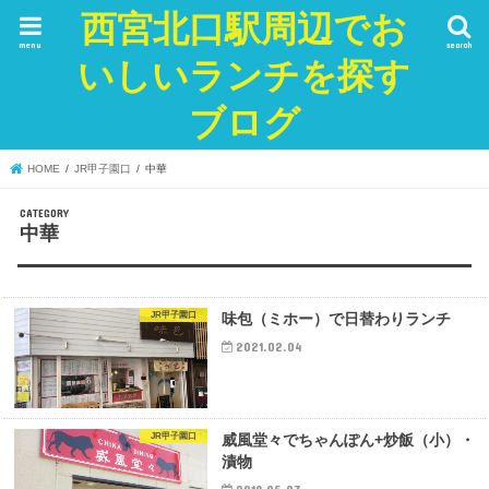
西宮北口駅周辺でお
menu
search
いしいランチを探す
ブログ
HOME
JR甲子園口
中華
中華
JR甲子園口
味包（ミホー）で日替わりランチ
2021.02.04
JR甲子園口
威風堂々でちゃんぽん+炒飯（小）・
漬物