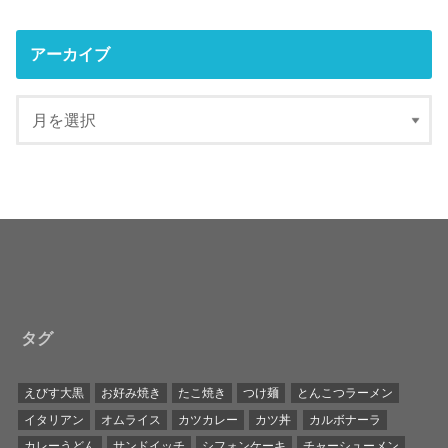
アーカイブ
タグ
えびす大黒
お好み焼き
たこ焼き
つけ麺
とんこつラーメン
イタリアン
オムライス
カツカレー
カツ丼
カルボナーラ
カレーうどん
サンドイッチ
シフォンケーキ
チャーシューメン