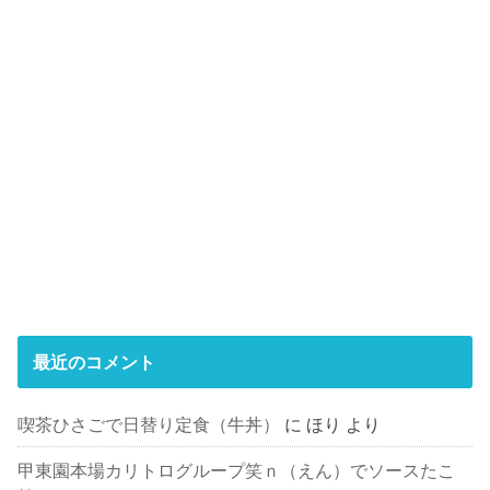
最近のコメント
喫茶ひさごで日替り定食（牛丼）
に
ほり
より
甲東園本場カリトログループ笑ｎ（えん）でソースたこ