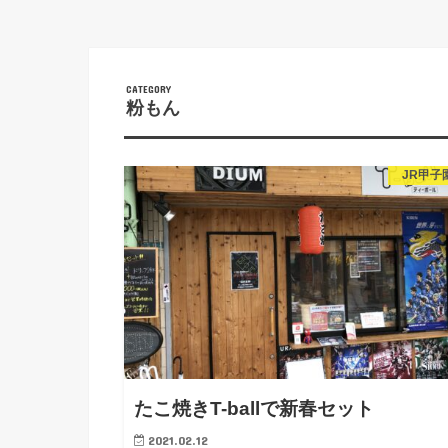
粉もん
JR甲子
たこ焼きT-ballで新春セット
2021.02.12