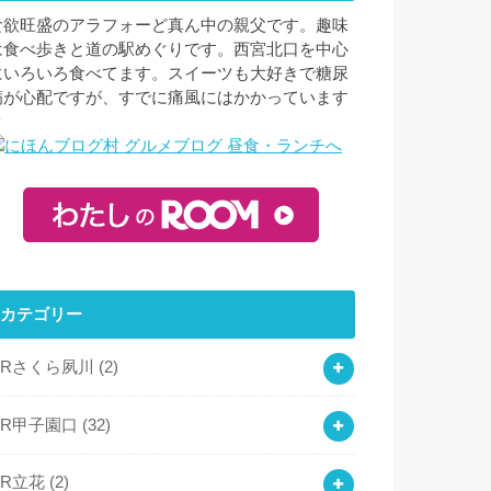
食欲旺盛のアラフォーど真ん中の親父です。趣味
は食べ歩きと道の駅めぐりです。西宮北口を中心
にいろいろ食べてます。スイーツも大好きで糖尿
病が心配ですが、すでに痛風にはかかっています
ｗ
カテゴリー
JRさくら夙川
(2)
JR甲子園口
(32)
JR立花
(2)