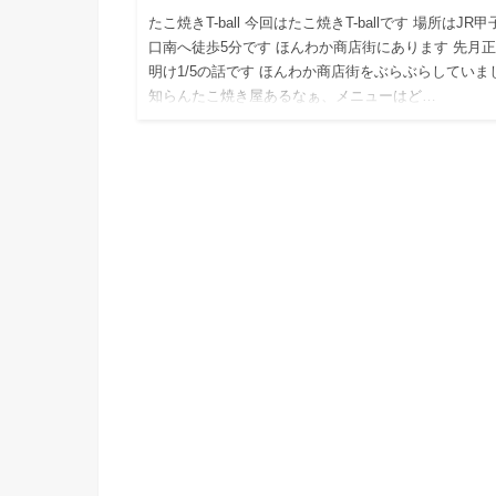
たこ焼きT-ball 今回はたこ焼きT-ballです 場所はJR
口南へ徒歩5分です ほんわか商店街にあります 先月
明け1/5の話です ほんわか商店街をぶらぶらしていま
知らんたこ焼き屋あるなぁ、メニューはど…