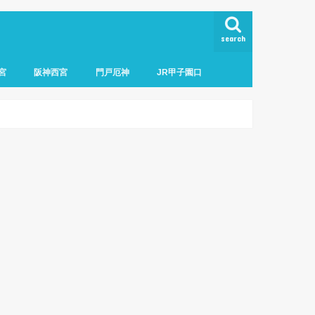
search
宮
阪神西宮
門戸厄神
JR甲子園口