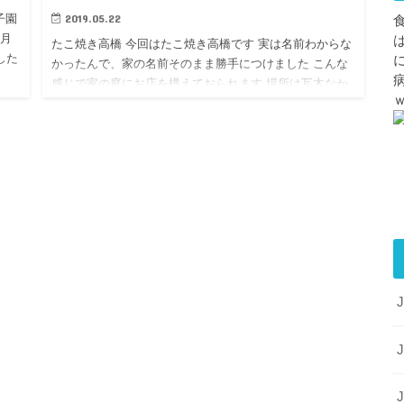
2019.05.22
甲子園
正月
たこ焼き高橋 今回はたこ焼き高橋です 実は名前わからな
した
かったんで、家の名前そのまま勝手につけました こんな
感じで家の庭にお店を構えておられます 場所は瓦木なか
の道を南へ、JRの線路手前というところです 簡単に言う
と上之町…