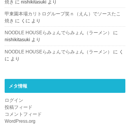
焼き
に
nishikitasuki
より
甲東園本場カリトログループ笑ｎ（えん）でソースたこ
焼き
に
くに
より
NOODLE HOUSEらみょんでらみょん（ラーメン）
に
nishikitasuki
より
NOODLE HOUSEらみょんでらみょん（ラーメン）
に
く
に
より
メタ情報
ログイン
投稿フィード
コメントフィード
WordPress.org