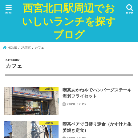
西宮北口駅周辺でお
menu
search
いしいランチを探す
ブログ
HOME
JR西宮
カフェ
カフェ
JR西宮
喫茶あかねやでハンバーグステーキ
海老フライセット
2020.02.23
JR西宮
喫茶ベアで日替り定食（かす汁と生
姜焼き定食）