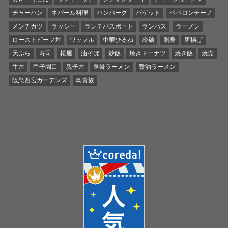
チャーハン
ネパール料理
ハンバーグ
バゲット
ペペロンチーノ
メンチカツ
ラッシー
ランチパスポート
ランパス
ラーメン
ローストビーフ丼
ワッフル
中華ひるね
冷麺
刺身
唐揚げ
天ぷら
寿司
松屋
油そば
炒飯
焼きドーナツ
焼き飯
焼売
牛丼
甲子園口
親子丼
豚骨ラーメン
醤油ラーメン
阪急西宮ガーデンズ
鳥貴族