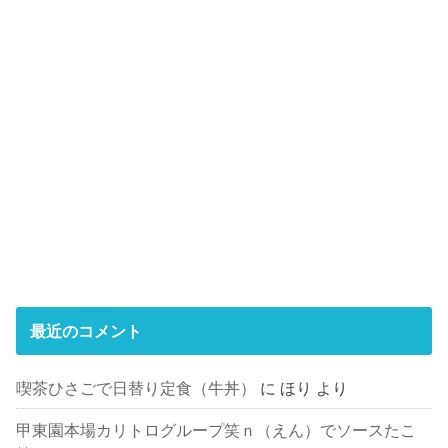
最近のコメント
喫茶ひさごで日替り定食（牛丼）
に
ほり
より
甲東園本場カリトログループ笑ｎ（えん）でソースたこ