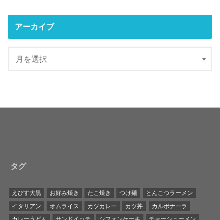
アーカイブ
タグ
えびす大黒
お好み焼き
たこ焼き
つけ麺
とんこつラーメン
イタリアン
オムライス
カツカレー
カツ丼
カルボナーラ
カレーうどん
サンドイッチ
シフォンケーキ
チャーシューメン