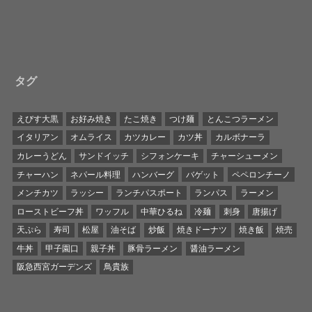
タグ
えびす大黒
お好み焼き
たこ焼き
つけ麺
とんこつラーメン
イタリアン
オムライス
カツカレー
カツ丼
カルボナーラ
カレーうどん
サンドイッチ
シフォンケーキ
チャーシューメン
チャーハン
ネパール料理
ハンバーグ
バゲット
ペペロンチーノ
メンチカツ
ラッシー
ランチパスポート
ランパス
ラーメン
ローストビーフ丼
ワッフル
中華ひるね
冷麺
刺身
唐揚げ
天ぷら
寿司
松屋
油そば
炒飯
焼きドーナツ
焼き飯
焼売
牛丼
甲子園口
親子丼
豚骨ラーメン
醤油ラーメン
阪急西宮ガーデンズ
鳥貴族