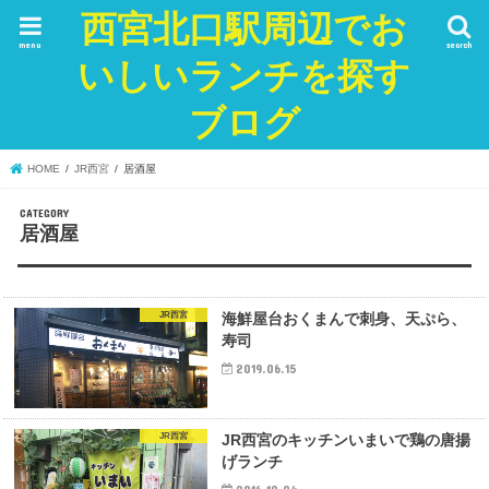
西宮北口駅周辺でお
menu
search
いしいランチを探す
ブログ
HOME
JR西宮
居酒屋
居酒屋
JR西宮
海鮮屋台おくまんで刺身、天ぷら、
寿司
2019.06.15
JR西宮
JR西宮のキッチンいまいで鶏の唐揚
げランチ