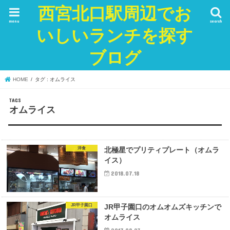
西宮北口駅周辺でお
menu
search
いしいランチを探す
ブログ
HOME
タグ : オムライス
オムライス
洋食
北極星でプリティプレート（オムラ
イス）
2018.07.18
JR甲子園口
JR甲子園口のオムオムズキッチンで
オムライス