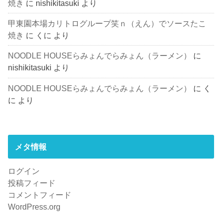
焼き
に
nishikitasuki
より
甲東園本場カリトログループ笑ｎ（えん）でソースたこ
焼き
に
くに
より
NOODLE HOUSEらみょんでらみょん（ラーメン）
に
nishikitasuki
より
NOODLE HOUSEらみょんでらみょん（ラーメン）
に
く
に
より
メタ情報
ログイン
投稿フィード
コメントフィード
WordPress.org