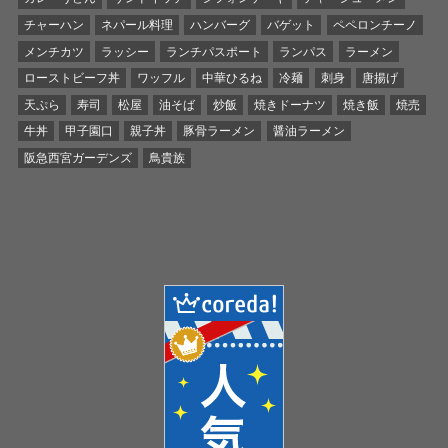
チャーハン
ネパール料理
ハンバーグ
バゲット
ペペロンチーノ
メンチカツ
ラッシー
ランチパスポート
ランパス
ラーメン
ローストビーフ丼
ワッフル
中華ひるね
冷麺
刺身
唐揚げ
天ぷら
寿司
松屋
油そば
炒飯
焼きドーナツ
焼き飯
焼売
牛丼
甲子園口
親子丼
豚骨ラーメン
醤油ラーメン
阪急西宮ガーデンズ
鳥貴族