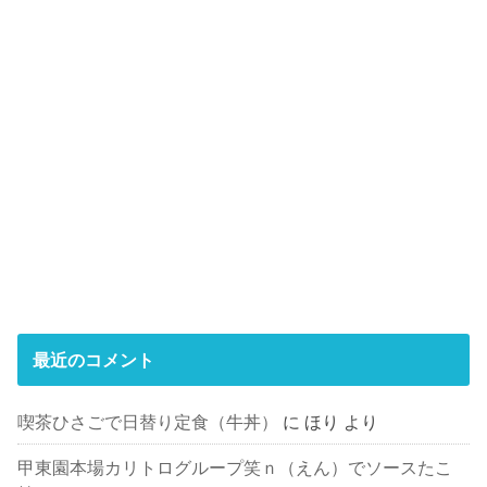
最近のコメント
喫茶ひさごで日替り定食（牛丼）
に
ほり
より
甲東園本場カリトログループ笑ｎ（えん）でソースたこ