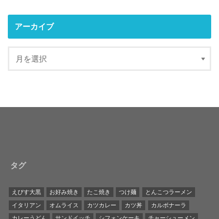
アーカイブ
タグ
えびす大黒
お好み焼き
たこ焼き
つけ麺
とんこつラーメン
イタリアン
オムライス
カツカレー
カツ丼
カルボナーラ
カレーうどん
サンドイッチ
シフォンケーキ
チャーシューメン