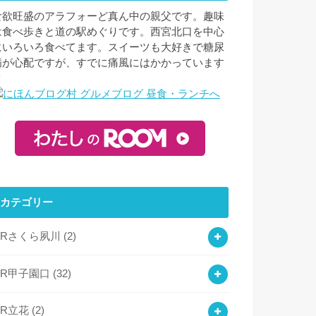
食欲旺盛のアラフォーど真ん中の親父です。趣味
は食べ歩きと道の駅めぐりです。西宮北口を中心
にいろいろ食べてます。スイーツも大好きで糖尿
病が心配ですが、すでに痛風にはかかっています
ｗ
カテゴリー
JRさくら夙川
(2)
JR甲子園口
(32)
JR立花
(2)