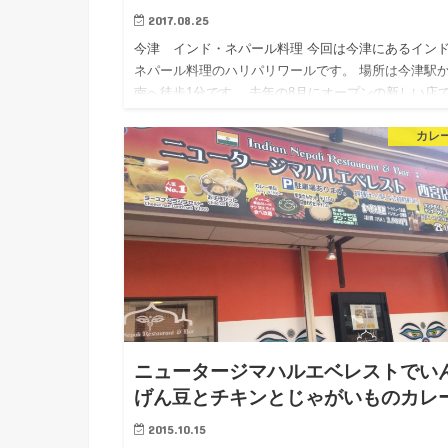
2017.08.25
今津 インド・ネパール料理 今回は今津にあるイン
ネパール料理のハリパリワールです。 場所は今津駅
南へ徒歩1分です。 去年の8月にオープンの新しい店
す。 カレーばかりじゃなく、グリルものなどいろい
カレ
ります。 た…
ニュータージマハルエベレストでい
げん豆とチキンとじゃがいものカレ
2015.10.15