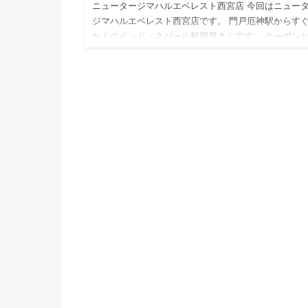
ニュータージマハルエベレスト西宮店 今回はニュー
ジマハルエベレスト西宮店です。 門戸厄神駅からす
かくのインド・ネパール料理屋さんです。 クーポン
っていました。50円引きなら行くしかない（安い） 
ティーも可…