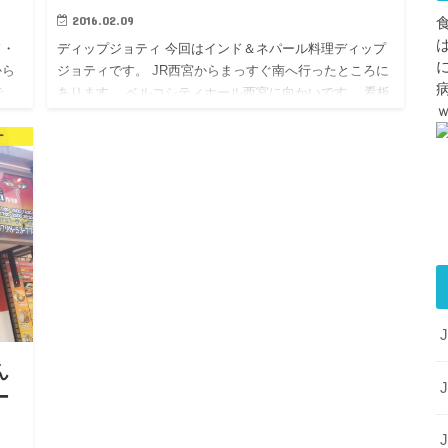
2016.02.09
ド・
ディップジョティ 今回はインド＆ネパール料理ディップ
から
ジョティです。 JR西宮からまっすぐ南へ行ったところに
で
あります。 ベルコシティホール西宮に向かいです。 看板
ろあ
の本日のおすすめ、ういそなーのカレーですを見て、 本
ー
場の人が…
ん
ー