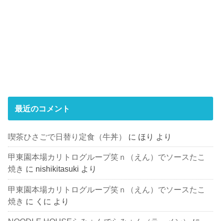
最近のコメント
喫茶ひさごで日替り定食（牛丼）
に
ほり
より
甲東園本場カリトログループ笑ｎ（えん）でソースたこ
焼き
に
nishikitasuki
より
甲東園本場カリトログループ笑ｎ（えん）でソースたこ
焼き
に
くに
より