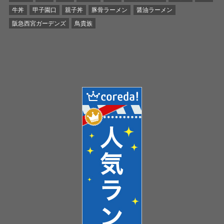
牛丼
甲子園口
親子丼
豚骨ラーメン
醤油ラーメン
阪急西宮ガーデンズ
鳥貴族