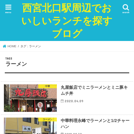
西宮北口駅周辺でお
menu
search
いしいランチを探す
ブログ
HOME
タグ : ラーメン
ラーメン
中華
丸屋飯店でミニラーメンとミニ豚キ
ムチ丼
2020.04.09
ラーメン
中華料理永峰でラーメンと1/2チャー
ハン