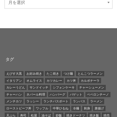
タグ
えびす大黒
お好み焼き
たこ焼き
つけ麺
とんこつラーメン
イタリアン
オムライス
カツカレー
カツ丼
カルボナーラ
カレーうどん
サンドイッチ
シフォンケーキ
チャーシューメン
チャーハン
ネパール料理
ハンバーグ
バゲット
ペペロンチーノ
メンチカツ
ラッシー
ランチパスポート
ランパス
ラーメン
ローストビーフ丼
ワッフル
中華ひるね
冷麺
刺身
唐揚げ
天ぷら
寿司
松屋
油そば
炒飯
焼きドーナツ
焼き飯
焼売