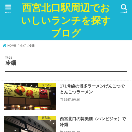
西宮北口駅周辺でお
menu
search
いしいランチを探す
ブログ
HOME
タグ : 冷麺
冷麺
ラーメン
171号線の博多ラーメンげんこつで
とんこつラーメン
2017.09.01
西宮北口
西宮北口の韓美膳（ハンビジェ）で
冷麺