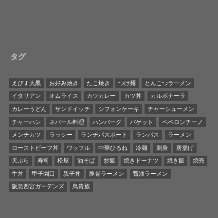
タグ
えびす大黒
お好み焼き
たこ焼き
つけ麺
とんこつラーメン
イタリアン
オムライス
カツカレー
カツ丼
カルボナーラ
カレーうどん
サンドイッチ
シフォンケーキ
チャーシューメン
チャーハン
ネパール料理
ハンバーグ
バゲット
ペペロンチーノ
メンチカツ
ラッシー
ランチパスポート
ランパス
ラーメン
ローストビーフ丼
ワッフル
中華ひるね
冷麺
刺身
唐揚げ
天ぷら
寿司
松屋
油そば
炒飯
焼きドーナツ
焼き飯
焼売
牛丼
甲子園口
親子丼
豚骨ラーメン
醤油ラーメン
阪急西宮ガーデンズ
鳥貴族