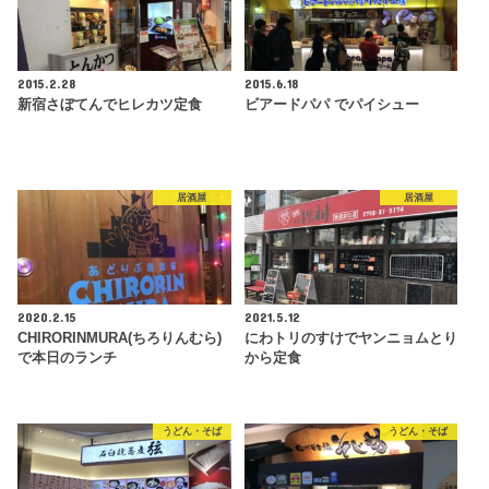
2015.2.28
2015.6.18
新宿さぼてんでヒレカツ定食
ビアードパパ でパイシュー
居酒屋
居酒屋
2020.2.15
2021.5.12
CHIRORINMURA(ちろりんむら)
にわトリのすけでヤンニョムとり
で本日のランチ
から定食
うどん・そば
うどん・そば