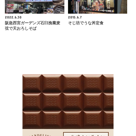
2022.6.30
2015.6.7
阪急西宮ガーデンズ石臼挽蕎麦
そじ坊でうな丼定食
弦で天おろしそば