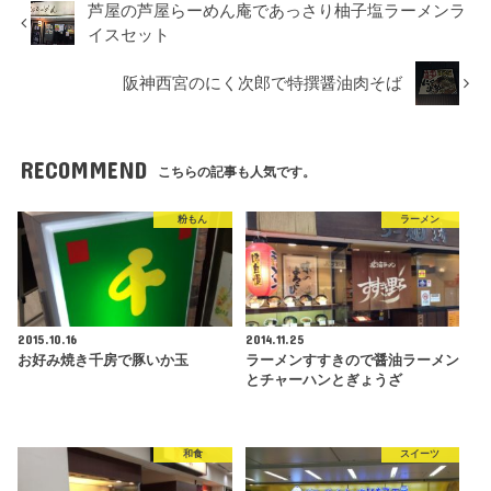
芦屋の芦屋らーめん庵であっさり柚子塩ラーメンラ
イスセット
阪神西宮のにく次郎で特撰醤油肉そば
RECOMMEND
こちらの記事も人気です。
粉もん
ラーメン
2015.10.16
2014.11.25
お好み焼き千房で豚いか玉
ラーメンすすきので醤油ラーメン
とチャーハンとぎょうざ
和食
スイーツ