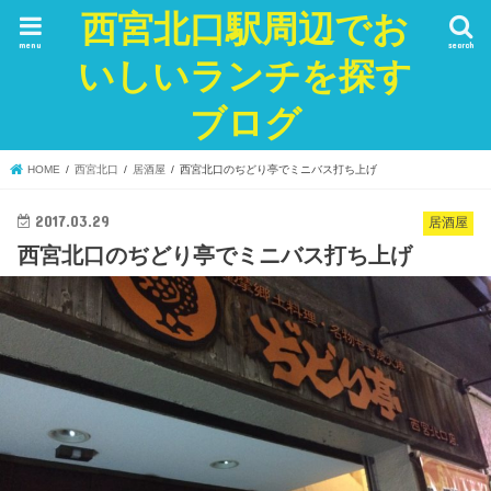
西宮北口駅周辺でお
menu
search
いしいランチを探す
ブログ
HOME
西宮北口
居酒屋
西宮北口のぢどり亭でミニバス打ち上げ
2017.03.29
居酒屋
西宮北口のぢどり亭でミニバス打ち上げ