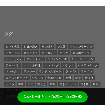
タグ
えびす大黒
お好み焼き
たこ焼き
つけ麺
とんこつラーメン
イタリアン
オムライス
カツカレー
カツ丼
カルボナーラ
カレーうどん
サンドイッチ
シフォンケーキ
チャーシューメン
チャーハン
ネパール料理
ハンバーグ
バゲット
ペペロンチーノ
メンチカツ
ラッシー
ランチパスポート
ランパス
ラーメン
ローストビーフ丼
ワッフル
中華ひるね
冷麺
刺身
唐揚げ
天ぷら
寿司
松屋
油そば
炒飯
焼きドーナツ
焼き飯
焼売
牛丼
甲子園口
親子丼
豚骨ラーメン
醤油ラーメン
Oisixミールキット7500円→1980円
阪急西宮ガーデンズ
鳥貴族