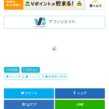
居酒屋
西宮北口
ぢどり亭
ミニバス
薩摩郷土料理
ツイート
シェア
はてブ
LINE