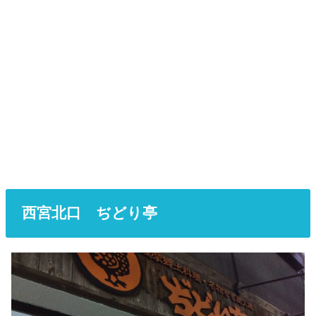
西宮北口 ぢどり亭