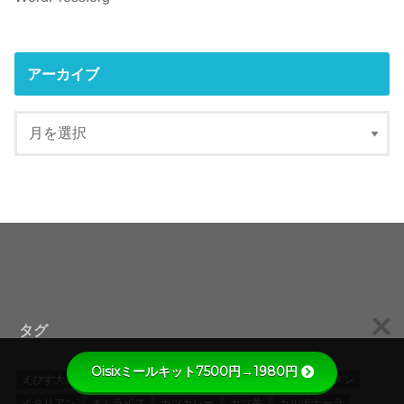
アーカイブ
タグ
Oisixミールキット7500円→1980円
えびす大黒
お好み焼き
たこ焼き
つけ麺
とんこつラーメン
イタリアン
オムライス
カツカレー
カツ丼
カルボナーラ