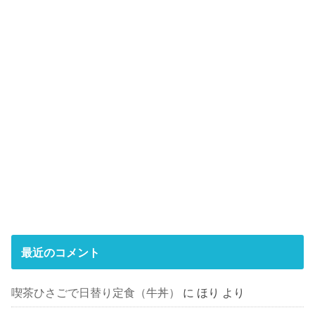
最近のコメント
喫茶ひさごで日替り定食（牛丼）
に
ほり
より