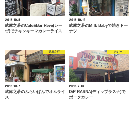
2016.10.8
2016.10.12
武庫之荘のCafe&Bar Reve(レー
武庫之荘のMilk Babyで焼きドー
ヴ)でチキンキーマカレーライス
ナツ
武庫之荘
カレー
2016.10.7
2016.7.14
武庫之荘のふらいぱんでオムライ
DiP RASNA(ディップラスナ)で
ス
ポークカレー