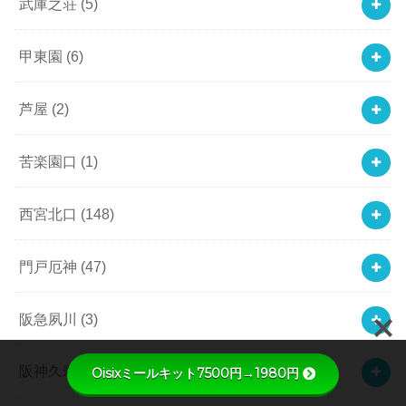
武庫之荘
(5)
甲東園
(6)
芦屋
(2)
苦楽園口
(1)
西宮北口
(148)
門戸厄神
(47)
阪急夙川
(3)
阪神久寿川
(1)
Oisixミールキット7500円→1980円