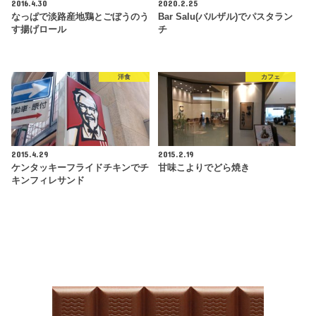
2016.4.30
2020.2.25
なっぱで淡路産地鶏とごぼうのう
Bar Salu(バルザル)でパスタラン
す揚げロール
チ
洋食
カフェ
2015.4.29
2015.2.19
ケンタッキーフライドチキンでチ
甘味こよりでどら焼き
キンフィレサンド