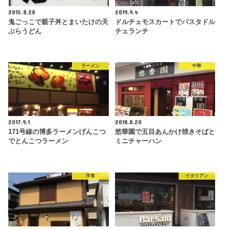
2015.8.28
2019.9.4
鬼ごっこで親子丼とまいたけの天
ドルチェモスカートでパスタドル
ぷらうどん
チェランチ
ラーメン
中華
2017.9.1
2018.8.20
171号線の博多ラーメンげんこつ
悠華園で五目あんかけ焼きそばと
でとんこつラーメン
ミニチャーハン
洋食
イタリアン