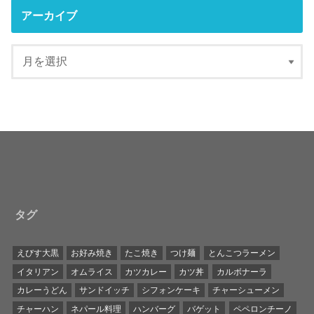
アーカイブ
タグ
えびす大黒
お好み焼き
たこ焼き
つけ麺
とんこつラーメン
イタリアン
オムライス
カツカレー
カツ丼
カルボナーラ
カレーうどん
サンドイッチ
シフォンケーキ
チャーシューメン
チャーハン
ネパール料理
ハンバーグ
バゲット
ペペロンチーノ