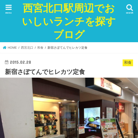
西宮北口駅周辺でお
menu
search
いしいランチを探す
ブログ
HOME
西宮北口
和食
新宿さぼてんでヒレカツ定食
2015.02.28
和食
新宿さぼてんでヒレカツ定食