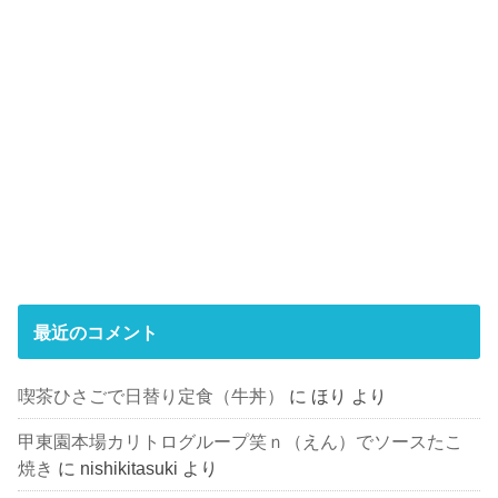
最近のコメント
喫茶ひさごで日替り定食（牛丼）
に
ほり
より
甲東園本場カリトログループ笑ｎ（えん）でソースたこ
焼き
に
nishikitasuki
より