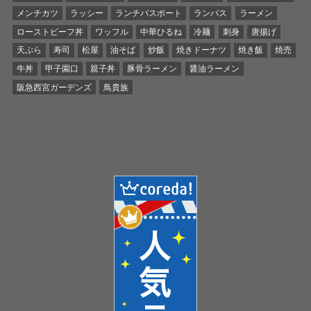
メンチカツ
ラッシー
ランチパスポート
ランパス
ラーメン
ローストビーフ丼
ワッフル
中華ひるね
冷麺
刺身
唐揚げ
天ぷら
寿司
松屋
油そば
炒飯
焼きドーナツ
焼き飯
焼売
牛丼
甲子園口
親子丼
豚骨ラーメン
醤油ラーメン
阪急西宮ガーデンズ
鳥貴族