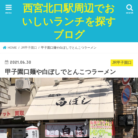
西宮北口駅周辺でお
menu
search
いしいランチを探す
ブログ
HOME
JR甲子園口
甲子園口麺や白ぼしでとんこつラーメン
2021.06.30
JR甲子園口
甲子園口麺や白ぼしでとんこつラーメン