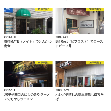
JR甲子園口
JR甲子園口
2019.5.16
2016.4.26
喫茶MATE（メイト）でとんかつ
Bif Rost（ビフロスト）でロース
定食
トビーフ丼
JR甲子園口
JR甲子園口
2017.9.9
2020.2.19
JR甲子園口のにしのみやラーメ
ハレノチ晴れの味玉濃熟しぼりそ
ンでもやしラーメン
ば