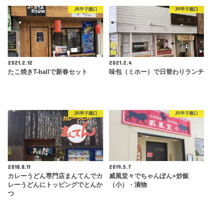
JR甲子園口
JR甲子園口
2021.2.12
2021.2.4
たこ焼きT-ballで新春セット
味包（ミホー）で日替わりランチ
JR甲子園口
JR甲子園口
2018.8.11
2019.5.7
カレーうどん専門店まんてんでカ
威風堂々でちゃんぽん+炒飯
レーうどんにトッピングでとんか
（小）・漬物
つ