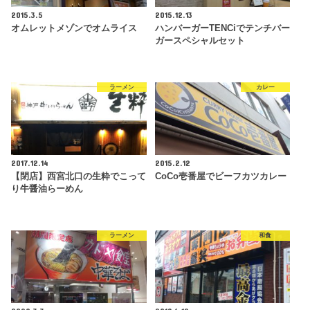
2015.3.5
2015.12.13
オムレットメゾンでオムライス
ハンバーガーTENCiでテンチバー
ガースペシャルセット
ラーメン
カレー
2017.12.14
2015.2.12
【閉店】西宮北口の生粋でこって
CoCo壱番屋でビーフカツカレー
り牛醤油らーめん
ラーメン
和食