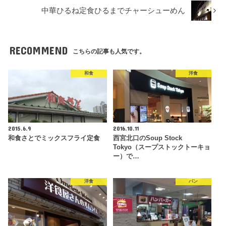
中華ひるね定食ひるまでチャーシューめん
RECOMMEND
こちらの記事も人気です。
和食
洋食
2015.6.9
2016.10.11
和食さとでミックスフライ定食
西宮北口のSoup Stock
Tokyo（スープストックトーキョ
ー）で…
洋食
パン