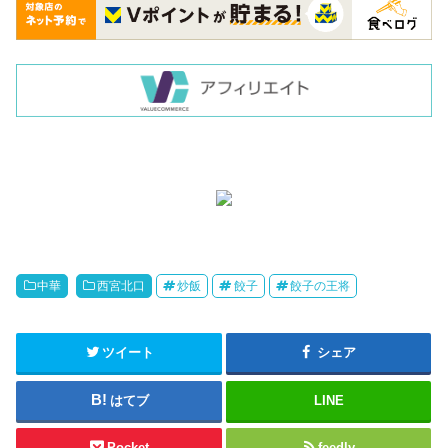
中華
西宮北口
炒飯
餃子
餃子の王将
ツイート
シェア
はてブ
LINE
Pocket
feedly