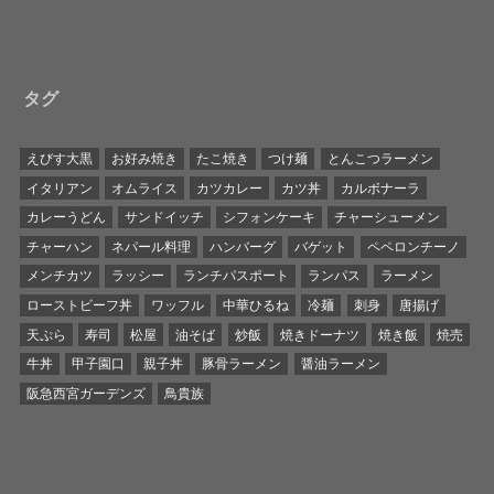
タグ
えびす大黒
お好み焼き
たこ焼き
つけ麺
とんこつラーメン
イタリアン
オムライス
カツカレー
カツ丼
カルボナーラ
カレーうどん
サンドイッチ
シフォンケーキ
チャーシューメン
チャーハン
ネパール料理
ハンバーグ
バゲット
ペペロンチーノ
メンチカツ
ラッシー
ランチパスポート
ランパス
ラーメン
ローストビーフ丼
ワッフル
中華ひるね
冷麺
刺身
唐揚げ
天ぷら
寿司
松屋
油そば
炒飯
焼きドーナツ
焼き飯
焼売
牛丼
甲子園口
親子丼
豚骨ラーメン
醤油ラーメン
阪急西宮ガーデンズ
鳥貴族