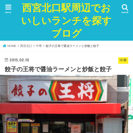
西宮北口駅周辺でお
menu
search
いしいランチを探す
ブログ
HOME
西宮北口
中華
餃子の王将で醤油ラーメンと炒飯と餃子
2015.02.10
中華
餃子の王将で醤油ラーメンと炒飯と餃子