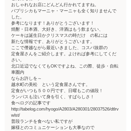
おしゃれなお店にどんどん行かれてますね。
パプリシカもマーニャ・マーニャも全く知りませんで
した。
参考になります！ありがとうございます！
焼酎・日本酒、大好き、洋酒はもう飲まない、
ケーキは誕生日かクリスマスの時だけ の私には
新たな情報です、ありがとうございます。
ここで僭越ながら最近いきました、コスパ抜群の
定食屋さんをご紹介します。よければ参考にしてくだ
さい。
北口近辺でなくてもOKですよね、この際、徒歩・自転
車圏内
ならお許しを～
越水町の美松 という定食屋さんです。
定食がいつも５００円です、日曜もこの値段！
ランパスも泣いて身を引く、すばらしさ！
食べログの記事です
http://tabelog.com/hyogo/A2803/A280301/28037526/dtlrv
wlst/
普段ランチを食べない私ですが
嫁様とのコミュニケーションも大事なので