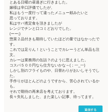
とある日曜の昼過ぎに行きました。
嫁様は辛口評価でしたが、
私はもう一度行って違ったメニュー頼みたいと
思っております。
私はサバ煮定食を頂きましたが
レンジでチンと口コミどおりでした。
(ーー;)
惣菜２品付きも期待していたほどの量ではなかったで
す。
これでは足りん！ということでカレーうどん単品も注
文。
カレーは業務用の缶詰？のように思えました。
コスパ５００円なら仕方ないかな～(；一_一)
しかし別のフライものや、日替わりがおいしそうでし
た。
手作りがほとんどのようですから、苦心されているか
も。
それで期待の再来店を考えております。
長々失礼しました、また楽しい記事、待ってます。
返信する