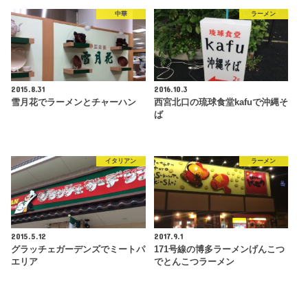
中華
ラーメン
2015.8.31
2016.10.3
雪月花でラーメンとチャーハン
西宮北口の琉球食堂kafuで沖縄そ
ば
イタリアン
ラーメン
2015.5.12
2017.9.1
グラッチェガーデンズでミートパ
171号線の博多ラーメンげんこつ
エリア
でとんこつラーメン